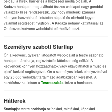
például a hírek, karrier és a közösségi média oldalak. A
Kadaza honlapon megtalálható összes weblapot nagy gonddal
választják ki és rendszerezik, úgy hogy mindenki számára
könnyen használható, intuíción alapuló és elérhető legyen,
valamint segítséget nyújtson . A Kadaza néhány kattintással az
Ön összes kedvenc weboldalát elérhetővé teszi.
Személyre szabott Startlap
Ön a kedvenc, gyakran látogatott weboldalait a testre szabható
honlapon tárolhatja, regisztrációs kötelezettség nélkül. A
kedvencek könnyen hozzáadhatók vagy eltávolíthatók a ‘húzd és
ejtsd’ funkció segítségével. Ön a személyes linkek elhelyezésével
egy 25.000 weboldalt tartalmazó adatbázisban kereshet. A
kezdéshez kattintson a
Testreszabás
linkre a honlapon.
Hátterek
Startlapját testre szabhatja színekkel, mintákkal, képekkel