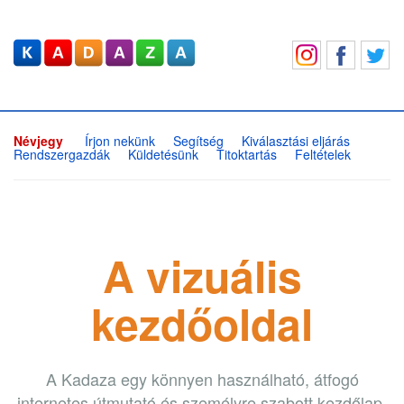
Névjegy
Írjon nekünk
Segítség
Kiválasztási eljárás
Rendszergazdák
Küldetésünk
Titoktartás
Feltételek
A vizuális
kezdőoldal
A Kadaza egy könnyen használható, átfogó
internetes útmutató és személyre szabott kezdőlap.